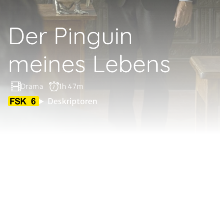
Der Pinguin
meines Lebens
Drama
1h 47m
Deskriptoren
Tom (Steve Coogan), ein mürrischer Lehrer, durch und
durch Engländer, kommt in den 1970er Jahren nach
Buenos Aires, um an einem Jungeninternat Englisch zu
unterrichten. Mitten in den Unruhen des
Militärputsches sind auch seine Schüler aufsässig und
unbelehrbar. Das macht es für Tom nicht leichter. Doch
sein Leben nimmt eine ungeahnte Wendung, als er